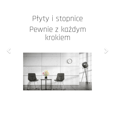
Płyty i stopnice
Płyty tarasowe
Pewnie z każdym
Ciesz się tym co
Ciebie otacza
krokiem