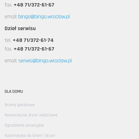
fax.
+48 71/372-61-67
email:
bingo@bingo.wroclaw.pl
Dział serwisu
tel.
+48 71/372-61-74
fax.
+48 71/372-61-67
email:
serwis@bingo.wroclaw.pl
DLA DOMU
Bramy garażowe
Nowoczesne drzwi wejściowe
Ogrodzenia posesyjne
Automatyka do bram i drzwi