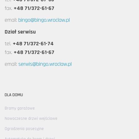
fax.
+48 71/372-61-67
email:
bingo@bingo.wroclaw.pl
Dział serwisu
tel.
+48 71/372-61-74
fax.
+48 71/372-61-67
email:
serwis@bingo.wroclaw.pl
DLA DOMU
Bramy garażowe
Nowoczesne drzwi wejściowe
Ogrodzenia posesyjne