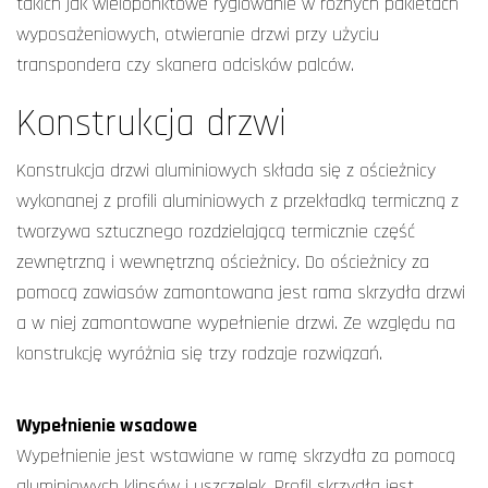
takich jak wieloponktowe ryglowanie w różnych pakietach
wyposażeniowych, otwieranie drzwi przy użyciu
transpondera czy skanera odcisków palców.
Konstrukcja drzwi
Konstrukcja drzwi aluminiowych składa się z ościeżnicy
wykonanej z profili aluminiowych z przekładką termiczną z
tworzywa sztucznego rozdzielającą termicznie część
zewnętrzną i wewnętrzną ościeżnicy. Do ościeżnicy za
pomocą zawiasów zamontowana jest rama skrzydła drzwi
a w niej zamontowane wypełnienie drzwi. Ze względu na
konstrukcję wyróżnia się trzy rodzaje rozwiązań.
Wypełnienie wsadowe
Wypełnienie jest wstawiane w ramę skrzydła za pomocą
aluminiowych klipsów i uszczelek. Profil skrzydła jest