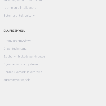
Automatyka do bram i drzwi
Technologie inteligentne
Beton architektoniczny
DLA PRZEMYSLU
Bramy przemysłowe
Drzwi techniczne
Szlabany i blokady parkingowe
Ogrodzenia przemysłowe
Garaże i komórki lokatorskie
Automatyka wejścia