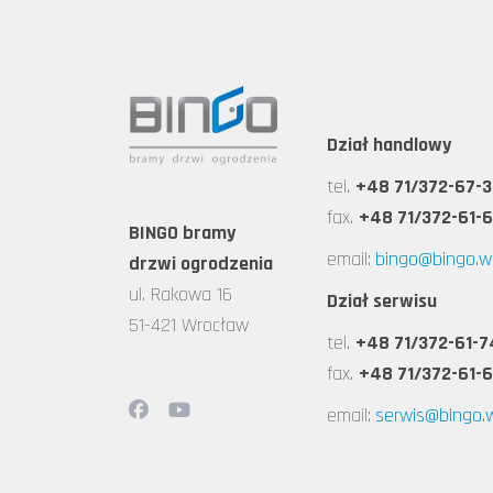
Dział handlowy
tel.
+48 71/372-67-3
fax.
+48 71/372-61-
BINGO bramy
email:
bingo@bingo.wr
drzwi ogrodzenia
ul. Rakowa 16
Dział serwisu
51-421 Wrocław
tel.
+48 71/372-61-7
fax.
+48 71/372-61-
email:
serwis@bingo.w