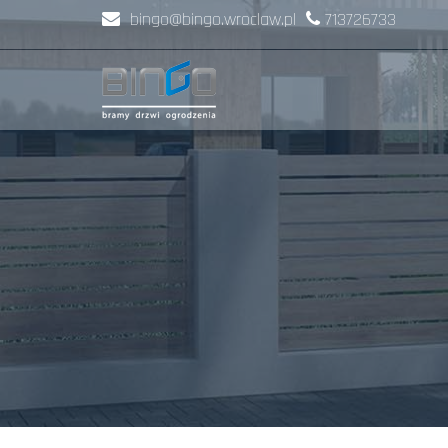
bingo@bingo.wroclaw.pl
713726733