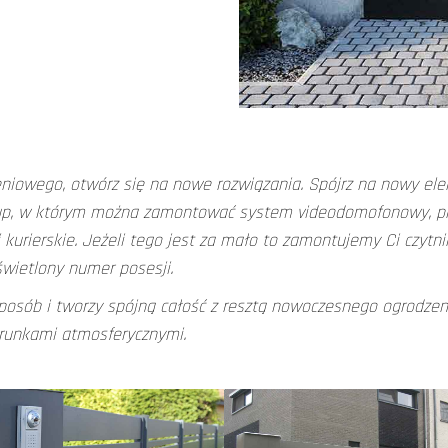
eniowego, otwórz się na nowe rozwiązania. Spójrz na nowy el
słup, w którym można zamontować system videodomofonowy, prz
 kurierskie. Jeżeli tego jest za mało to zamontujemy Ci czytni
świetlony numer posesji.
posób i tworzy spójną całość z resztą nowoczesnego ogrodzen
arunkami atmosferycznymi.