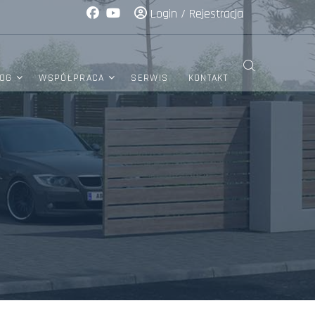
Login
/
Rejestracja
OG
WSPÓŁPRACA
SERWIS
KONTAKT