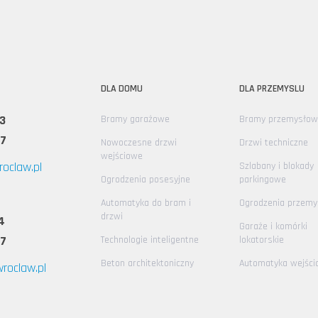
DLA DOMU
DLA PRZEMYSLU
3
Bramy garażowe
Bramy przemysłow
67
Nowoczesne drzwi
Drzwi techniczne
wejściowe
oclaw.pl
Szlabany i blokady
Ogrodzenia posesyjne
parkingowe
Automatyka do bram i
Ogrodzenia przem
drzwi
4
Garaże i komórki
67
Technologie inteligentne
lokatorskie
Beton architektoniczny
Automatyka wejści
roclaw.pl