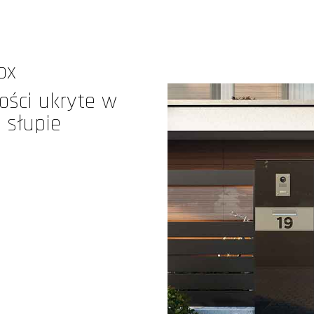
ox
ości ukryte w
 słupie