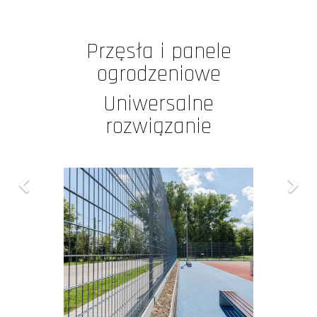
Bramy przesuwne
Doskonała jakość
wykonania,
gwarancja sprawnej
pracy