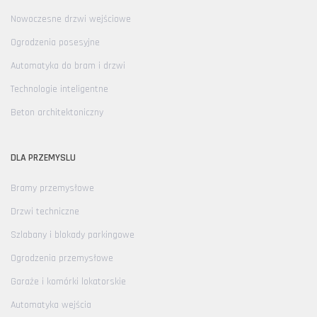
Nowoczesne drzwi wejściowe
Ogrodzenia posesyjne
Automatyka do bram i drzwi
Technologie inteligentne
Beton architektoniczny
DLA PRZEMYSLU
Bramy przemysłowe
Drzwi techniczne
Szlabany i blokady parkingowe
Ogrodzenia przemysłowe
Garaże i komórki lokatorskie
Automatyka wejścia