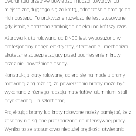
Gwarantują przepływ powietrza i nadzór towarów lub
miejsca znajdującego się za kratą, jednocześnie broniąc do
nich dostępu. To praktyczne rozwiązanie jest stosowane,
gdy istnieje potrzeba zamknięcia obiektu na krótszy czas.
Ażurowa krata rolowana od BINGO jest wyposażona w
profesjonalny napęd elektryczny, sterowanie i mechanizm
skutecznie zabezpieczający przed podniesieniem kraty
przez nieupoważnione osoby.
Konstrukcja kraty rolowanej opiera się na modelu bramy
rolowanej z tą różnicą, że powierzchnia bramy może być
wykonana z różnego rodzaju materiałów, aluminium, stali
ocynkowanej lub szlachetnej.
Projektując bramy lub kraty rolowane należy pamiętać, że z
zasadny nie są one przeznaczone do intensywnej pracy.
Wynika to ze stosunkowo niedużej prędkości otwierania