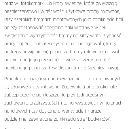
oraz w fotokomórki lub kraty świetlne, które zwiększają
bezpieczeństwo i właściwości użytkowe bramy rolowanej.
Przy szerokich bramach montowanych jako zamknięcie hali
należy zastosować specjalne haki wiatrowe w celu
zwiększenia wytrzymałość bramy na silny wiatr. Płynność
pracy napędu polepsza system ruchomego wału, który
podczas nawijania się pancerza bramy rolowanej na wał
pozwala na jego przesunięcie wraz ze wzrostem ilości
nawijanego pancerza i zwiększaniem się średnicy nawoju.
Produktem bazującym na rozwiązaniach bram rolowanych
są ażurowe kraty rolowane. Zapewniają one doskonałe
zabezpieczenie pomieszczenia przy jednoczesnym
zachowaniu przejrzystości ( np. na wystawach w galeriach
handlowych) czy doskonałą wentylację ( garaże
podziemne, zewnętrzne zamknięcia stref budynków).