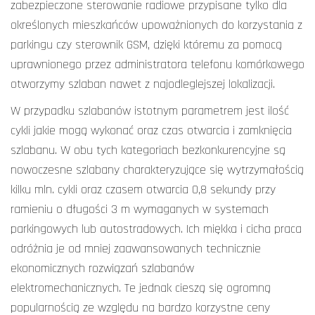
zabezpieczone sterowanie radiowe przypisane tylko dla
określonych mieszkańców upoważnionych do korzystania z
parkingu czy sterownik GSM, dzięki któremu za pomocą
uprawnionego przez administratora telefonu komórkowego
otworzymy szlaban nawet z najodleglejszej lokalizacji.
W przypadku szlabanów istotnym parametrem jest ilość
cykli jakie mogą wykonać oraz czas otwarcia i zamknięcia
szlabanu. W obu tych kategoriach bezkonkurencyjne są
nowoczesne szlabany charakteryzujące się wytrzymałością
kilku mln. cykli oraz czasem otwarcia 0,8 sekundy przy
ramieniu o długości 3 m wymaganych w systemach
parkingowych lub autostradowych. Ich miękka i cicha praca
odróżnia je od mniej zaawansowanych technicznie
ekonomicznych rozwiązań szlabanów
elektromechanicznych. Te jednak cieszą się ogromną
popularnością ze względu na bardzo korzystne ceny