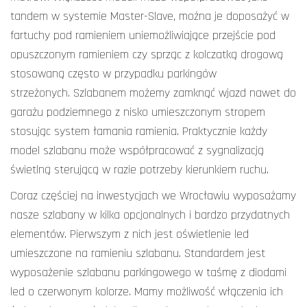
tandem w systemie Master-Slave, można je doposażyć w
fartuchy pod ramieniem uniemożliwiające przejście pod
opuszczonym ramieniem czy sprząc z kolczatką drogową
stosowaną często w przypadku parkingów
strzeżonych. Szlabanem możemy zamknąć wjazd nawet do
garażu podziemnego z nisko umieszczonym stropem
stosując system łamania ramienia. Praktycznie każdy
model szlabanu może współpracować z sygnalizacją
świetlną sterującą w razie potrzeby kierunkiem ruchu.
Coraz częściej na inwestycjach we Wrocławiu wyposażamy
nasze szlabany w kilka opcjonalnych i bardzo przydatnych
elementów. Pierwszym z nich jest oświetlenie led
umieszczone na ramieniu szlabanu. Standardem jest
wyposażenie szlabanu parkingowego w taśmę z diodami
led o czerwonym kolorze. Mamy możliwość włączenia ich