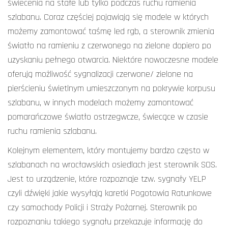
świecenia na stałe lub tylko podczas ruchu ramienia
szlabanu. Coraz częściej pojawiają się modele w których
możemy zamontować taśmę led rgb, a sterownik zmienia
światło na ramieniu z czerwonego na zielone dopiero po
uzyskaniu pełnego otwarcia. Niektóre nowoczesne modele
oferują możliwość sygnalizacji czerwone/ zielone na
pierścieniu świetlnym umieszczonym na pokrywie korpusu
szlabanu, w innych modelach możemy zamontować
pomarańczowe światło ostrzegwcze, świecące w czasie
ruchu ramienia szlabanu.
Kolejnym elementem, który montujemy bardzo często w
szlabanach na wrocławskich osiedlach jest sterownik SOS.
Jest to urządzenie, które rozpoznaje tzw. sygnały YELP
czyli dźwięki jakie wysyłają karetki Pogotowia Ratunkowe
czy samochody Policji i Straży Pożarnej. Sterownik po
rozpoznaniu takiego sygnału przekazuje informację do