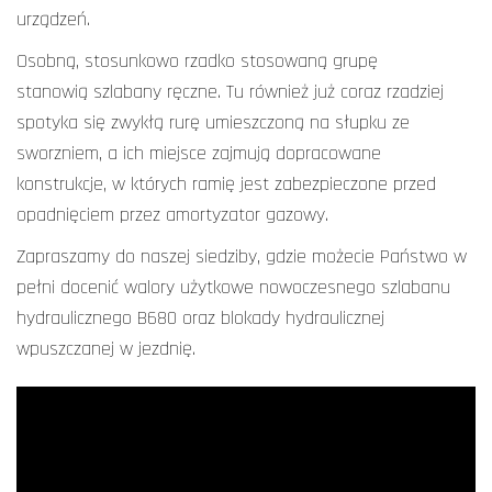
urządzeń.
Osobną, stosunkowo rzadko stosowaną grupę
stanowią szlabany ręczne. Tu również już coraz rzadziej
spotyka się zwykłą rurę umieszczoną na słupku ze
sworzniem, a ich miejsce zajmują dopracowane
konstrukcje, w których ramię jest zabezpieczone przed
opadnięciem przez amortyzator gazowy.
Zapraszamy do naszej siedziby, gdzie możecie Państwo w
pełni docenić walory użytkowe nowoczesnego szlabanu
hydraulicznego B680 oraz blokady hydraulicznej
wpuszczanej w jezdnię.