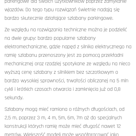
parkingowe dla swoich użytkowników poprzez zamykanie
wjazdów. Do tego typu rozwiązań świetnie nadają się
bardzo skutecznie działające szlabany parkingowe.
Ze względu na rozwiązania techniczne można je podzielić
na dwie grupy: bardzo popularne szlabany
elektromechaniczne, gdzie napęd z silnika elektrycznego na
ramię szlabanu przenoszony jest za pomocą przekładni
mechanicznej oraz rzadziej spotykane ze względu na nieco
wyższą cenę szlabany z silnikiem bez szczotkowym o
bardzo wysokiej sprawności, trwałości obliczanej na 5 mln
cykli i krótkich czasach otwarcia i zamknięcia już od 0,8
sekundy.
Szlabany mogą mieć ramiona o różnych długościach, od
2,5 m, poprzez 3 m, 4 m, 5m, 6m, 7m aż do specjalnych
konstrukcji których ramię może mieć długość nawet 12
metrów. Większość modeli może współpracować jako