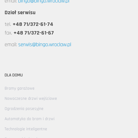
email:
bingo@bingo.wroclaw.pl
Dział serwisu
tel.
+48 71/372-61-74
fax.
+48 71/372-61-67
email:
serwis@bingo.wroclaw.pl
DLA DOMU
Bramy garażowe
Nowoczesne drzwi wejściowe
Ogrodzenia posesyjne
Automatyka do bram i drzwi
Technologie inteligentne