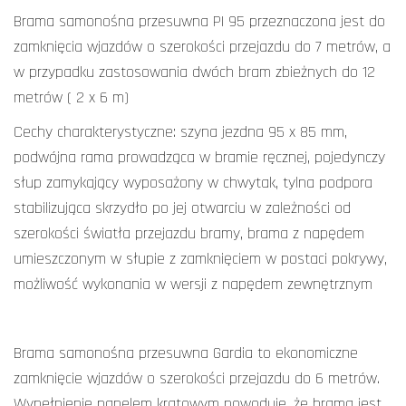
Brama samonośna przesuwna PI 95 przeznaczona jest do
zamknięcia wjazdów o szerokości przejazdu do 7 metrów, a
w przypadku zastosowania dwóch bram zbieżnych do 12
metrów ( 2 x 6 m)
Cechy charakterystyczne: szyna jezdna 95 x 85 mm,
podwójna rama prowadząca w bramie ręcznej, pojedynczy
słup zamykający wyposażony w chwytak, tylna podpora
stabilizująca skrzydło po jej otwarciu w zależności od
szerokości światła przejazdu bramy, brama z napędem
umieszczonym w słupie z zamknięciem w postaci pokrywy,
możliwość wykonania w wersji z napędem zewnętrznym
Brama samonośna przesuwna Gardia to ekonomiczne
zamknięcie wjazdów o szerokości przejazdu do 6 metrów.
Wypełnienie panelem kratowym powoduje, że brama jest