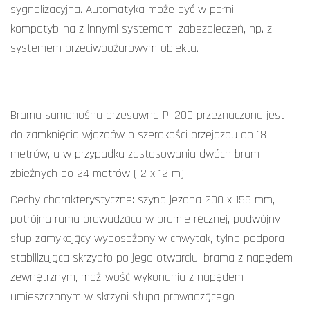
sygnalizacyjna. Automatyka może być w pełni
kompatybilna z innymi systemami zabezpieczeń, np. z
systemem przeciwpożarowym obiektu.
Brama samonośna przesuwna PI 200 przeznaczona jest
do zamknięcia wjazdów o szerokości przejazdu do 18
metrów, a w przypadku zastosowania dwóch bram
zbieżnych do 24 metrów ( 2 x 12 m)
Cechy charakterystyczne: szyna jezdna 200 x 155 mm,
potrójna rama prowadząca w bramie ręcznej, podwójny
słup zamykający wyposażony w chwytak, tylna podpora
stabilizująca skrzydło po jego otwarciu, brama z napędem
zewnętrznym, możliwość wykonania z napędem
umieszczonym w skrzyni słupa prowadzącego