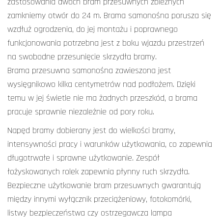
zastosowania dwóch bram przesuwnych zbieżnych
zamkniemy otwór do 24 m. Brama samonośna porusza się
wzdłuż ogrodzenia, do jej montażu i poprawnego
funkcjonowania potrzebna jest z boku wjazdu przestrzeń
na swobodne przesunięcie skrzydła bramy.
Brama przesuwna samonośna zawieszona jest
wysięgnikowo kilka centymetrów nad podłożem. Dzięki
temu w jej świetle nie ma żadnych przeszkód, a brama
pracuje sprawnie niezależnie od pory roku.
Napęd bramy dobierany jest do wielkości bramy,
intensywności pracy i warunków użytkowania, co zapewnia
długotrwałe i sprawne użytkowanie. Zespół
łożyskowanych rolek zapewnia płynny ruch skrzydła.
Bezpieczne użytkowanie bram przesuwnych gwarantują
między innymi wyłącznik przeciążeniowy, fotokomórki,
listwy bezpieczeństwa czy ostrzegawcza lampa