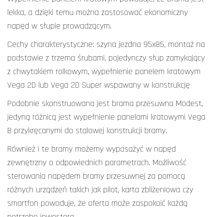
lekka, a dzięki temu można zastosować ekonomiczny
napęd w słupie prowadzącym.
Cechy charakterystyczne: szyna jezdna 95x85, montaż na
podstawie z trzema śrubami, pojedynczy słup zamykający
z chwytakiem rolkowym, wypełnienie panelem kratowym
Vega 2D lub Vega 2D Super wspawany w konstrukcję
Podobnie skonstruowana jest brama przesuwna Modest,
jedyną różnicą jest wypełnienie panelami kratowymi Vega
B przykręcanymi do stalowej konstrukcji bramy.
Również i te bramy możemy wyposażyć w napęd
zewnętrzny o odpowiednich parametrach. Możliwość
sterowania napędem bramy przesuwnej za pomocą
różnych urządzeń takich jak pilot, karta zbliżeniowa czy
smartfon powoduje, że oferta może zaspokoić każdą
potrzebę inwestora.