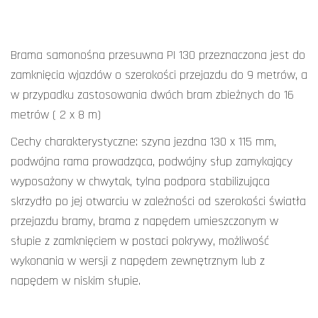
Brama samonośna przesuwna PI 130 przeznaczona jest do
zamknięcia wjazdów o szerokości przejazdu do 9 metrów, a
w przypadku zastosowania dwóch bram zbieżnych do 16
metrów ( 2 x 8 m)
Cechy charakterystyczne: szyna jezdna 130 x 115 mm,
podwójna rama prowadząca, podwójny słup zamykający
wyposażony w chwytak, tylna podpora stabilizująca
skrzydło po jej otwarciu w zależności od szerokości światła
przejazdu bramy, brama z napędem umieszczonym w
słupie z zamknięciem w postaci pokrywy, możliwość
wykonania w wersji z napędem zewnętrznym lub z
napędem w niskim słupie.