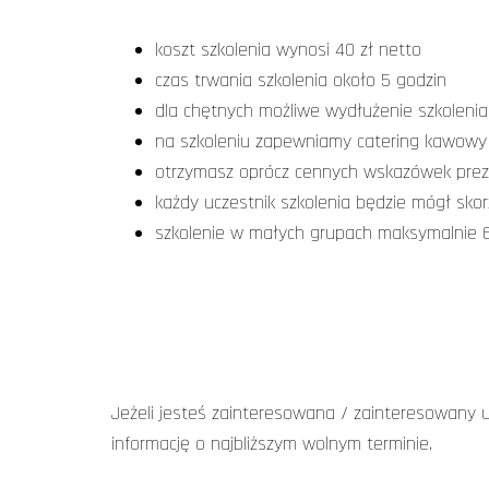
koszt szkolenia wynosi 40 zł netto
czas trwania szkolenia około 5 godzin
dla chętnych możliwe wydłużenie szkoleni
na szkoleniu zapewniamy catering kawowy
otrzymasz oprócz cennych wskazówek prez
każdy uczestnik szkolenia będzie mógł sko
szkolenie w małych grupach maksymalnie 
Jeżeli jesteś zainteresowana / zainteresowany u
informację o najbliższym wolnym terminie.