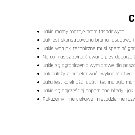
C
Jakie mamy rodzaje bram fasadowych
Jak jest skonstruowana brama fasadowa i 
Jakie warunki techniczne musi spełniać 
Na co musisz zwrócić uwagę przy doborze b
Jakie są ograniczenia wymiarowe dla posz
Jak należy zaprojektować i wykonać otwór
Jaka jest kolejność robót i technologia mo
Jakie są najczęściej popełniane błędy i jak 
Pokażemy inne ciekawe i niecodzienne roz