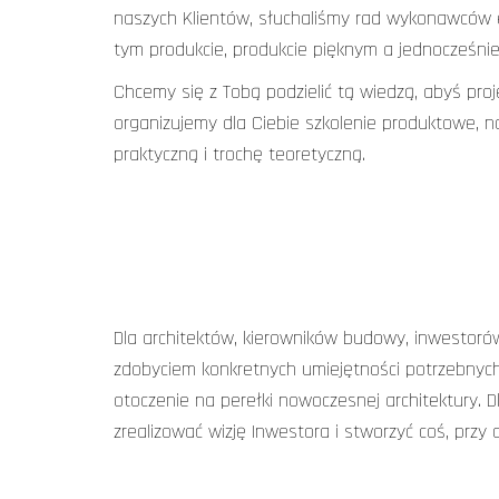
naszych Klientów, słuchaliśmy rad wykonawców el
tym produkcie, produkcie pięknym a jednocześnie
Chcemy się z Tobą podzielić tą wiedzą, abyś pro
organizujemy dla Ciebie szkolenie produktowe, n
praktyczną i trochę teoretyczną.
Dla architektów, kierowników budowy, inwestorów
zdobyciem konkretnych umiejętności potrzebnych
otoczenie na perełki nowoczesnej architektury. Dl
zrealizować wizję Inwestora i stworzyć coś, prz