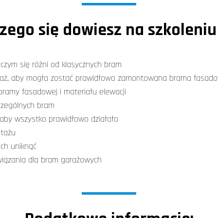
zego się dowiesz na szkoleniu
czym się różni od klasycznych bram
garaż, aby mogła zostać prawidłowo zamontowana brama fasad
ramy fasadowej i materiału elewacji
czególnych bram
 aby wszystko prawidłowo działało
ntażu
ich uniknąć
wiązania dla bram garażowych