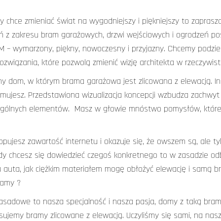
my chce zmieniać świat na wygodniejszy i piękniejszy to zapras
ń z zakresu bram garażowych, drzwi wejściowych i ogrodzeń po
M – wymarzony, piękny, nowoczesny i przyjazny. Chcemy podziel
związania, które pozwolą zmienić wizję architekta w rzeczywistą
sny dom, w którym brama garażowa jest zlicowana z elewacją. 
ejmujesz. Przedstawiona wizualizacja koncepcji wzbudza zachwy
zególnych elementów. Masz w głowie mnóstwo pomysłów, które c
ujesz zawartość internetu i okazuje się, że owszem są, ale tylko
dy chcesz się dowiedzieć czegoś konkretnego to w zasadzie odb
 auta, jak ciężkim materiałem mogę obłożyć elewację i samą br
ramy ?
asadowe to nasza specjalność i nasza pasja, domy z taką bram
ujemy bramy zlicowane z elewacją. Uczyliśmy się sami, na nasz