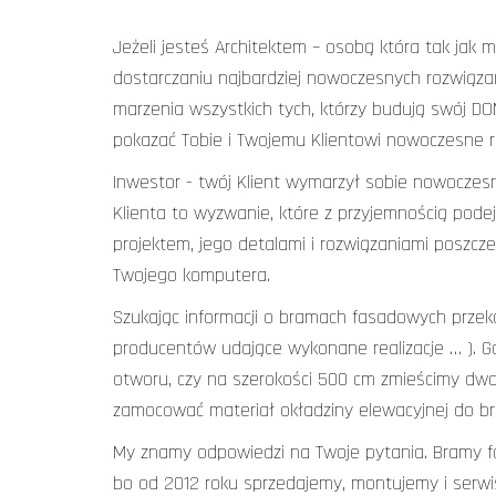
Jeżeli jesteś Architektem – osobą która tak jak 
dostarczaniu najbardziej nowoczesnych rozwiąza
marzenia wszystkich tych, którzy budują swój DO
pokazać Tobie i Twojemu Klientowi nowoczesne ro
Inwestor - twój Klient wymarzył sobie nowocze
Klienta to wyzwanie, które z przyjemnością pod
projektem, jego detalami i rozwiązaniami poszc
Twojego komputera.
Szukając informacji o bramach fasadowych przekop
producentów udające wykonane realizacje … ). G
otworu, czy na szerokości 500 cm zmieścimy dwa
zamocować materiał okładziny elewacyjnej do b
My znamy odpowiedzi na Twoje pytania. Bramy f
bo od 2012 roku sprzedajemy, montujemy i serwis