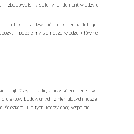
rokami zbudowaliśmy solidny fundament wiedzy o
o notatek lub zadzwonić do eksperta. Dlatego
ozycji i podzielimy się naszą wiedzą, głównie
 najbliższych okolic, którzy są zainteresowani
h projektów budowlanych, zmieniających nasze
mi ścieżkami. Dla tych, którzy chcą wspólnie