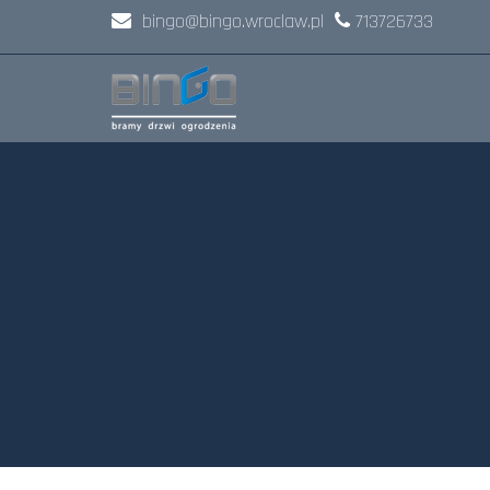
bingo@bingo.wroclaw.pl
713726733