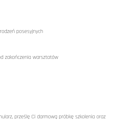
grodzeń posesyjnych
 od zakończenia warsztatów
ularz, prześlę Ci darmową próbkę szkolenia oraz