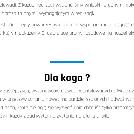
ewacji. Z każdej realizacji wyciągaliśmy wnioski i drobnymi k
 bardzo trudnym i wymagającym w realizacji.
jektując kolejny nowoczesny dom miał wsparcie, mógł sięgnąć d
a którym pokażemy Ci działające bramy fasadowe na naszej eksp
Dla kogo ?
 zastępczych, wykonawców elewacji wentylowanych z Wrocławia i
 w urzeczywistnianiu nawet najbardziej szalonych i odważnyc
a osób, które nie boją się wyzwań i nie chcą iść tylko przetarty
y czym każdy z zachwytem przystanie na długą chwilę.