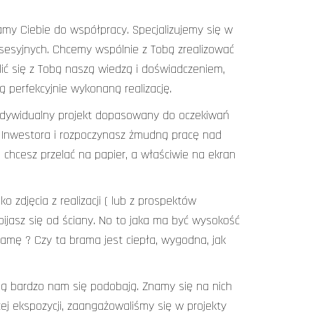
zamy Ciebie do współpracy. Specjalizujemy się w
sesyjnych. Chcemy wspólnie z Tobą zrealizować
ić się z Tobą naszą wiedzą i doświadczeniem,
 perfekcyjnie wykonaną realizację.
Indywidualny projekt dopasowany do oczekiwań
t Inwestora i rozpoczynasz żmudną pracę nad
hcesz przelać na papier, a właściwie na ekran
 zdjęcia z realizacji ( lub z prospektów
ijasz się od ściany. No to jaka ma być wysokość
amę ? Czy ta brama jest ciepła, wygodna, jak
ą bardzo nam się podobają. Znamy się na nich
ej ekspozycji, zaangażowaliśmy się w projekty