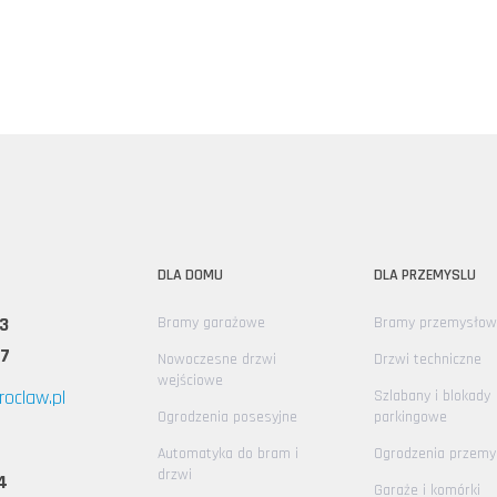
DLA DOMU
DLA PRZEMYSLU
3
Bramy garażowe
Bramy przemysłow
67
Nowoczesne drzwi
Drzwi techniczne
wejściowe
oclaw.pl
Szlabany i blokady
Ogrodzenia posesyjne
parkingowe
Automatyka do bram i
Ogrodzenia przem
drzwi
4
Garaże i komórki