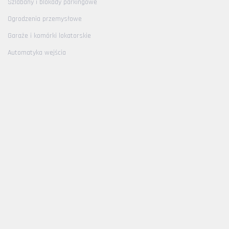
Szlabany i blokady parkingowe
Ogrodzenia przemysłowe
Garaże i komórki lokatorskie
Automatyka wejścia